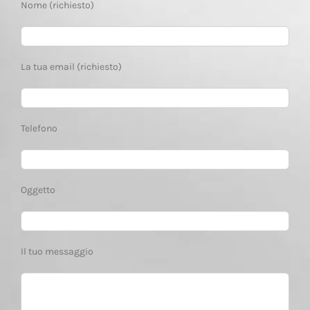
Nome (richiesto)
La tua email (richiesto)
Telefono
Oggetto
Il tuo messaggio