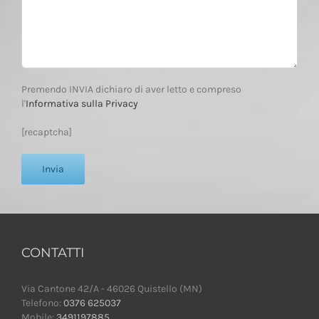
Premendo INVIA dichiaro di aver letto e compreso
l'
Informativa sulla Privacy
[recaptcha]
CONTATTI
Via Cantone 42/A - 46026 Quistello (MN)
Telefono:
0376 625037
Mobile:
3491197885